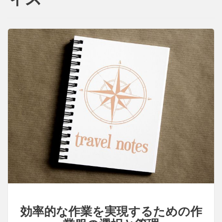
効率的な作業を実現するための作