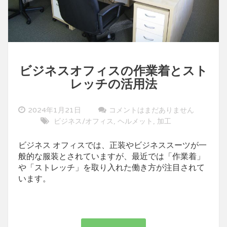
ビジネスオフィスの作業着とスト
レッチの活用法
2024年1月21日
コメントはまだありません
ビジネス/オフィス
ヘルメット
加工
,
,
ビジネス オフィスでは、正装やビジネススーツが一
般的な服装とされていますが、最近では「作業着」
や「ストレッチ」を取り入れた働き方が注目されて
います。