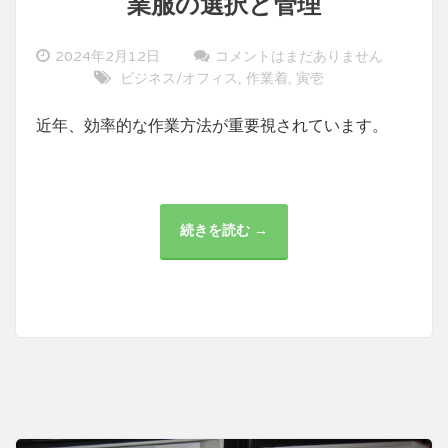
業服の選択と管理
2024年2月12日
コメントはまだありません
ビジネス/オフィス
作業着
寅壱
,
,
近年、効率的な作業方法が重要視されています。
続きを読む →
効
率
的
な
作
業
を
実
現
す
る
た
め
の
作
業