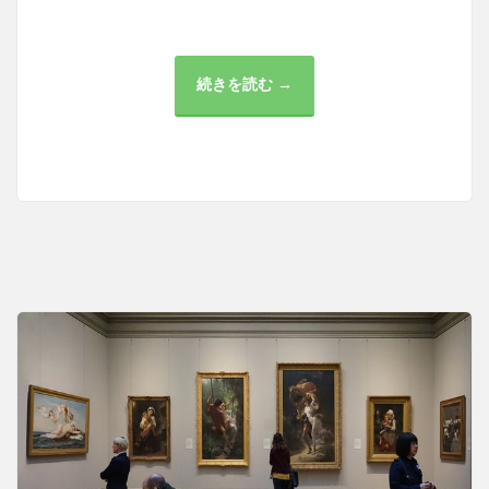
続きを読む →
ビ
ジ
ネ
ス
ス
ー
ツ
の
重
要
性
と
選
び
方