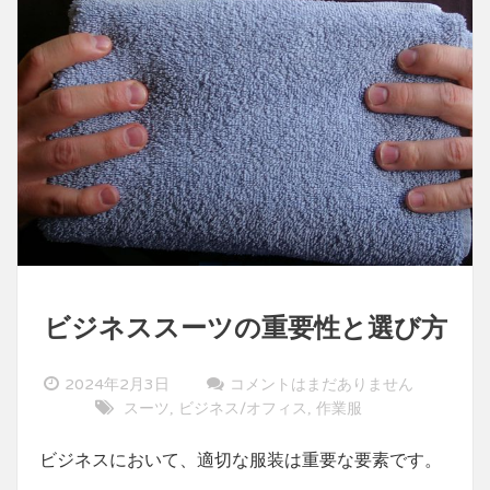
ナ
ル
な
イ
メ
ー
ジ、
快
適
な
作
業
環
境、
自
己
表
現
と
個
性
ビジネススーツの重要性と選び方
の
ア
ピ
ー
2024年2月3日
コメントはまだありません
ル
スーツ
ビジネス/オフィス
作業服
,
,
ビジネスにおいて、適切な服装は重要な要素です。