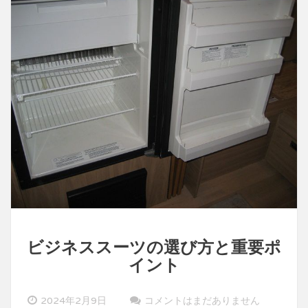
服
の
選
択
と
管
理
ビジネススーツの選び方と重要ポ
イント
2024年2月9日
コメントはまだありません