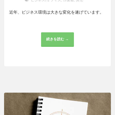
ビジネス/オフィス
作業着
寅壱
,
,
近年、ビジネス環境は大きな変化を遂げています。
続きを読む →
ビ
ジ
ネ
ス
環
境
の
変
化：
テ
ク
ノ
ロ
ジ
ー
の
進
歩
と
仮
想
ア