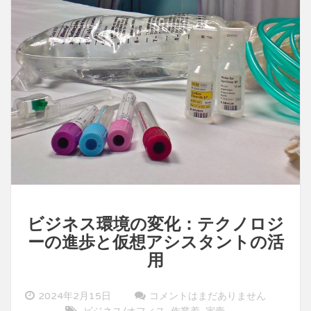
法：
着
寅
法
の
活
用
ビジネス環境の変化：テクノロジ
ーの進歩と仮想アシスタントの活
用
2024年2月15日
コメントはまだありません