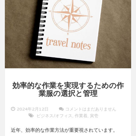
シ
ス
タ
ン
ト
の
活
用
効率的な作業を実現するための作
業服の選択と管理
2024年2月12日
コメントはまだありません
ビジネス/オフィス
作業着
寅壱
,
,
近年、効率的な作業方法が重要視されています。