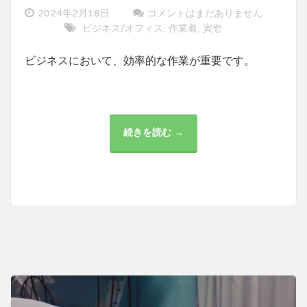
2024年2月18日
コメントはまだありません
ビジネス/オフィス
作業着
寅壱
,
,
ビジネスにおいて、効率的な作業が重要です。
続きを読む →
ビ
ジ
ネ
ス
で
効
率
的
な
作
業
手
法
を
実
践
す
る
方