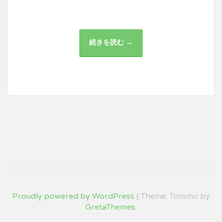
続きを読む →
効
率
的
な
作
業
を
実
現
す
る
た
め
の
作
業
服
の
選
択
と
管
理
Proudly powered by WordPress
|
Theme: Totomo by
GretaThemes
.