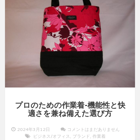
ト
プロのための作業着-機能性と快
適さを兼ね備えた選び方
2024年3月12日
コメントはまだありません
ビジネス/オフィス
ブランド
作業着
,
,