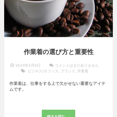
作業着の選び方と重要性
2024年3月6日
コメントはまだありません
ビジネス/オフィス
ブランド
作業着
,
,
作業着は、仕事をする上で欠かせない重要なアイテ
ムです。
続きを読む →
作