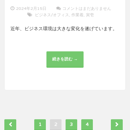
2024年2月15日
コメントはまだありません
ビジネス/オフィス
作業着
寅壱
,
,
近年、ビジネス環境は大きな変化を遂げています。
続きを読む →
ビ
ジ
ネ
ス
環
境
の
変
化：
テ
ク
ノ
ロ
ジ
ー
の
1
2
3
進
4
歩