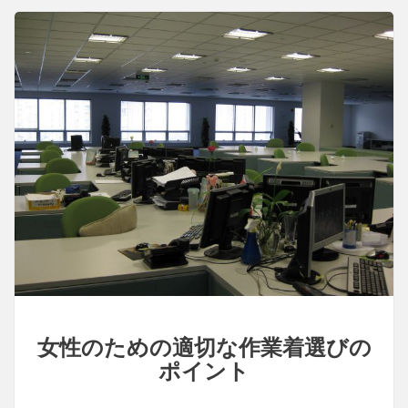
作
業
着
の
進
化
女性のための適切な作業着選びの
ポイント