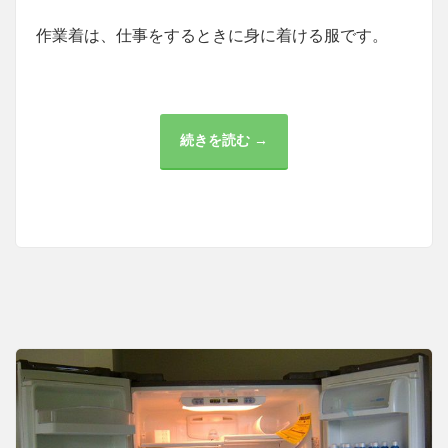
作業着は、仕事をするときに身に着ける服です。
続きを読む →
プ
ロ
の
た
め
の
作
業
着-
機
能
性
と
快
適
さ
を
兼
ね
備
え
た