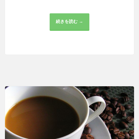
続きを読む →
作
業
着
の
選
び
方
と
重
要
ポ
イ
ン
ト