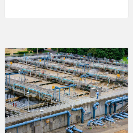
選
び
方：
作
業
服
の
安
全
性
と
快
適
さ
を
確
保
す
る
た
め
に