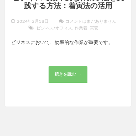
践する方法：着寅法の活用
2024年2月18日
コメントはまだありません
ビジネス/オフィス
作業着
寅壱
,
,
ビジネスにおいて、効率的な作業が重要です。
続きを読む →
ビ
ジ
ネ
ス
で
効
率
的
な
作
業
手
法
を
実