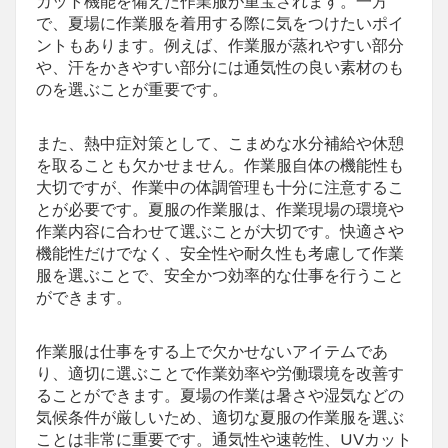
カット機能を備えた作業服が重宝されます。一方
で、夏場に作業服を着用する際に気をつけたいポイ
ントもあります。例えば、作業服が蒸れやすい部分
や、汗をかきやすい部分には通気性の良い素材のも
のを選ぶことが重要です。
また、熱中症対策として、こまめな水分補給や休憩
を取ることも欠かせません。作業服自体の機能性も
大切ですが、作業中の体調管理も十分に注意するこ
とが必要です。夏服の作業服は、作業現場の環境や
作業内容に合わせて選ぶことが大切です。快適さや
機能性だけでなく、安全性や耐久性も考慮して作業
服を選ぶことで、安全かつ効率的な仕事を行うこと
ができます。
作業服は仕事をする上で欠かせないアイテムであ
り、適切に選ぶことで作業効率や労働環境を改善す
ることができます。夏場の作業は暑さや湿気などの
気候条件が厳しいため、適切な夏服の作業服を選ぶ
ことは非常に重要です。通気性や速乾性、UVカット