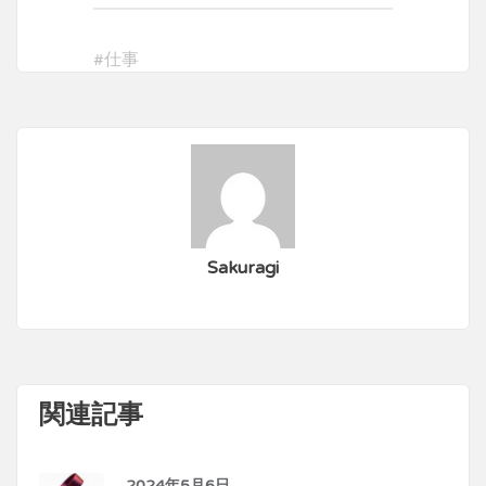
#
仕事
Sakuragi
関連記事
2024年5月6日