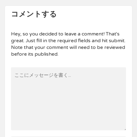
コメントする
Hey, so you decided to leave a comment! That's
great. Just fill in the required fields and hit submit.
Note that your comment will need to be reviewed
before its published.