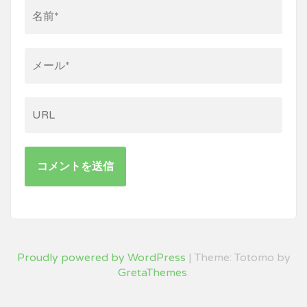
Proudly powered by WordPress
|
Theme: Totomo by
GretaThemes
.