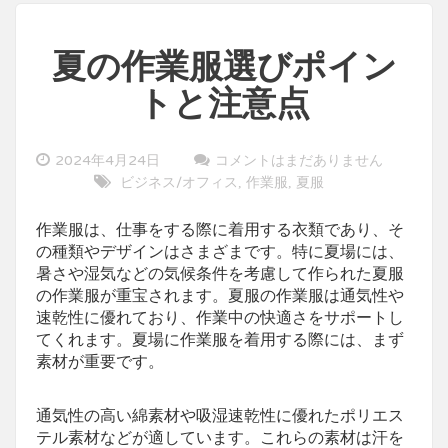
夏の作業服選びポイン
トと注意点
2024年4月24日
コメントはまだありません
ビジネス/オフィス
作業服
夏服
,
,
作業服は、仕事をする際に着用する衣類であり、そ
の種類やデザインはさまざまです。
特に夏場には、
暑さや湿気などの気候条件を考慮して作られた夏服
の作業服が重宝されます。夏服の作業服は通気性や
速乾性に優れており、作業中の快適さをサポートし
てくれます。夏場に作業服を着用する際には、まず
素材が重要です。
通気性の高い綿素材や吸湿速乾性に優れたポリエス
テル素材などが適しています。これらの素材は汗を