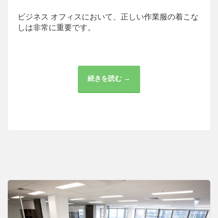
ビジネス オフィスにおいて、正しい作業服の着こな
しは非常に重要です。
続きを読む →
ビ
ジ
ネ
ス
オ
フ
ィ
ス
に
お
け
る
作
業
服
の
選
び
方
と
着