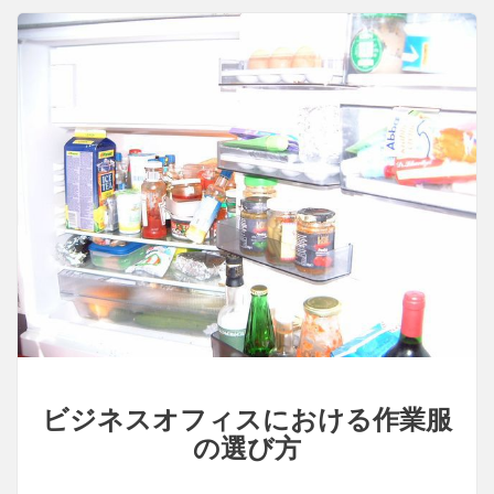
び
方
と
着
こ
な
し
の
ポ
イ
ン
ト
ビジネスオフィスにおける作業服
の選び方