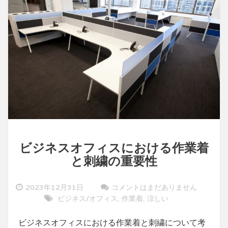
こ
な
し
の
ポ
イ
ン
ト
ビジネスオフィスにおける作業着
と刺繍の重要性
2023年12月31日
コメントはまだありません
ビジネス/オフィス
作業着
涼しい
,
,
ビジネスオフィスにおける作業着と刺繍について考