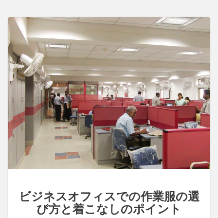
業
着
選
び
と
快
適
な
環
境
の
ポ
イ
ン
ト
ビジネスオフィスでの作業服の選
び方と着こなしのポイント