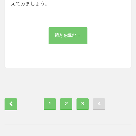
えてみましょう。
続きを読む →
ビ
ジ
ネ
ス
オ
フ
ィ
ス
に
お
け
る
作
業
着
と
1
2
3
刺
4
繍
の
重
要
性